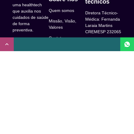
técnicos
uma healthtech
Quem somos
que auxilia nos
Diretora Técnico-
cuidados de saúde
Médica: Fernanda
Missão, Visão,
de forma
Laraia Martins
Valores
preventiva.
CREMESP 232065
Contato
CNPJ:
Enfermeira
32.922.514/0001-
Responsável
A Clude
90
Técnica: Beatriz
Saúde
Maia Prado
Rua Doutor Miguel
(Coren-SP
Couto, 53 -São
Trabalhe Conosco
706310)
Paulo, SP.
Newsletter
Nutricionista
Inscrição conselho
Responsável
Central de Dúvidas
regional de
Técnica: Mirelle
medicina de São
Comunidade
Marques (CRN-3
Paulo: 1011210
52460)
FAQ
CRT nº
Psicóloga
65273/65236/147516
Acessibilidade
Responsável
Coren-SP
Técnica: Laís