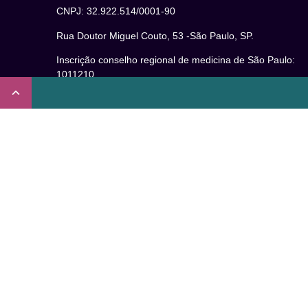
CNPJ: 32.922.514/0001-90
Rua Doutor Miguel Couto, 53 -São Paulo, SP.
Inscrição conselho regional de medicina de São Paulo:
1011210
CRT nº 65273/65236/147516 Coren-SP
Inscrição no Conselho Regional de Psicologia de São
Paulo (CRP – 06): 15941/J
Inscrição no Conselho Regional de Nutrição de São Paul
(CRN-3): 19596
Inscrição no Conselho Regional de Educação Física de
São Paulo: 020931-PJ/SP
Não somos um plano de saúde.
Verificada por