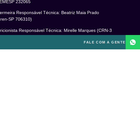
EMESP 232065
ermeira Responsável Técnica: Beatriz Maia Prado
ren-SP 706310)
ricionista Responsável Técnica: Mirelle Marques (CRN-3
460)
FALE COM A GENTE
cóloga Responsável Técnica: Laís Baracho Mendes (CRP
6/135277)
ponsável Técnico: Michel Alves de Campos (CREF
300-G/SP)
gal
itica de Privacidade
mos e Condições de Uso
PD
o excluir sua conta