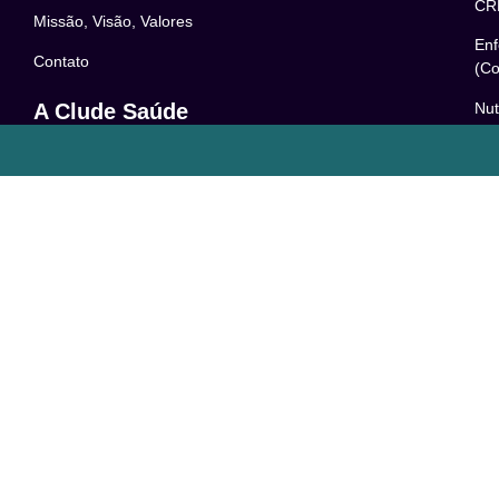
CR
Missão, Visão, Valores
Enf
Contato
(Co
Nut
A Clude Saúde
52
Trabalhe Conosco
Psi
Newsletter
– 0
Central de Dúvidas
Res
24
o
Comunidade
Le
FAQ
Pol
Acessibilidade
Ter
LG
Com