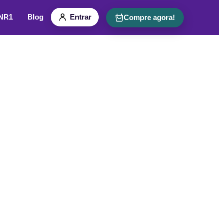
 NR1
Blog
Entrar
Compre agora!