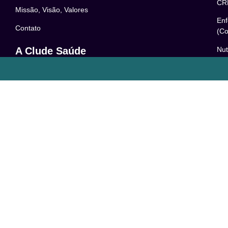
CR
Missão, Visão, Valores
Enf
Contato
(Co
Nut
A Clude Saúde
52
Trabalhe Conosco
Psi
Newsletter
– 0
Central de Dúvidas
Res
24
o
Comunidade
Le
FAQ
Pol
Acessibilidade
Ter
LG
Com