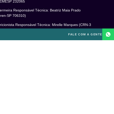
EMESP 232065
ermeira Responsável Técnica: Beatriz Maia Prado
ren-SP 706310)
ricionista Responsável Técnica: Mirelle Marques (CRN-3
460)
FALE COM A GENTE
cóloga Responsável Técnica: Laís Baracho Mendes (CRP
6/135277)
ponsável Técnico: Michel Alves de Campos (CREF
300-G/SP)
gal
itica de Privacidade
mos e Condições de Uso
PD
o excluir sua conta