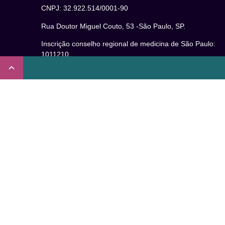
CNPJ: 32.922.514/0001-90
Rua Doutor Miguel Couto, 53 -São Paulo, SP.
Inscrição conselho regional de medicina de São Paulo:
1011210
CRT nº 65273/65236/147516 Coren-SP
Inscrição no Conselho Regional de Psicologia de São
Paulo (CRP – 06): 15941/J
Inscrição no Conselho Regional de Nutrição de São Paul
(CRN-3): 19596
Inscrição no Conselho Regional de Educação Física de
São Paulo: 020931-PJ/SP
Não somos um plano de saúde.
Verificada por