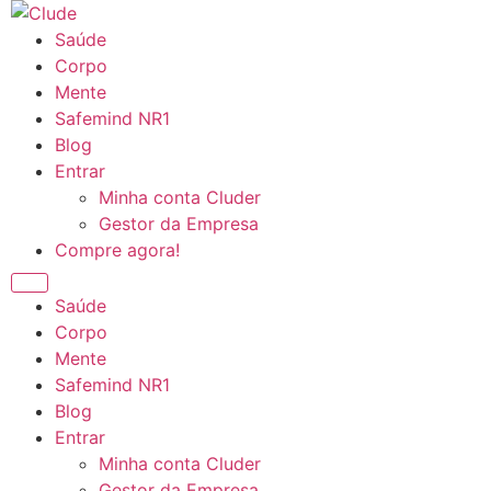
Ir
para
Saúde
o
Corpo
conteúdo
Mente
Safemind NR1
Blog
Entrar
Minha conta Cluder
Gestor da Empresa
Compre agora!
Saúde
Corpo
Mente
Safemind NR1
Blog
Entrar
Minha conta Cluder
Gestor da Empresa