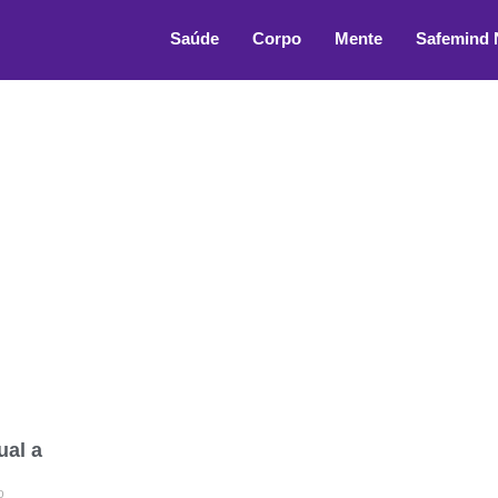
cial
Saúde
Corpo
Mente
Safemind
ual a
o