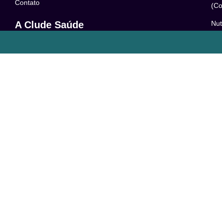
Contato
(Co
Nut
A Clude Saúde
52
Trabalhe Conosco
Psi
Newsletter
– 0
Central de Dúvidas
Res
24
o
Comunidade
Le
FAQ
Pol
Acessibilidade
Ter
LG
Com