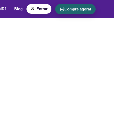
 NR1
Blog
Entrar
Compre agora!