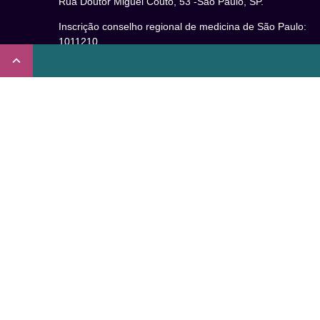
Rua Doutor Miguel Couto, 53 -São Paulo, SP.
Inscrição conselho regional de medicina de São Paulo:
1011210
CRT nº 65273/65236/147516 Coren-SP
Inscrição no Conselho Regional de Psicologia de São
Paulo (CRP – 06): 15941/J
Inscrição no Conselho Regional de Nutrição de São Paul
(CRN-3): 19596
Inscrição no Conselho Regional de Educação Física de
São Paulo: 020931-PJ/SP
Não somos um plano de saúde.
Verificada por