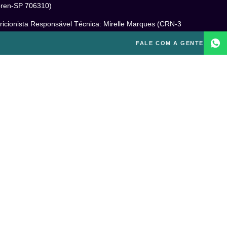
ren-SP 706310)
ricionista Responsável Técnica: Mirelle Marques (CRN-3
460)
FALE COM A GENTE
cóloga Responsável Técnica: Laís Baracho Mendes (CRP
6/135277)
ponsável Técnico: Michel Alves de Campos (CREF
300-G/SP)
gal
itica de Privacidade
mos e Condições de Uso
PD
o excluir sua conta