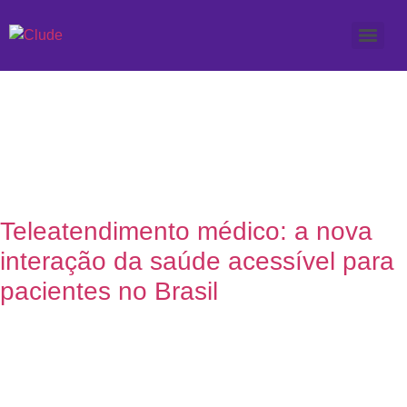
Etiqueta: O que é
teleatendimento médico
Teleatendimento médico: a nova
interação da saúde acessível para
pacientes no Brasil
7 de junho de 2023
Nenhum comentário
O teleatendimento médico é um recurso que vem sendo muito
utilizado no ramo da medicina e de diversas outras áreas,
estando em alta e se