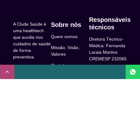
Responsáveis
Sobre nós
A Clude Saúde é
técnicos
uma healthtech
Quem somos
que auxilia nos
Diretora Técnico-
cuidados de saúde
Médica: Fernanda
Missão, Visão,
de forma
Laraia Martins
Valores
preventiva.
CREMESP 232065
Contato
CNPJ:
Enfermeira
32.922.514/0001-
Responsável
A Clude
90
Técnica: Beatriz
Saúde
Maia Prado
Rua Doutor Miguel
(Coren-SP
Couto, 53 -São
Trabalhe Conosco
706310)
Paulo, SP.
Newsletter
Nutricionista
Inscrição conselho
Responsável
Central de Dúvidas
regional de
Técnica: Mirelle
medicina de São
Comunidade
Marques (CRN-3
Paulo: 1011210
52460)