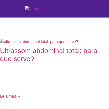
Etiqueta: Preparação par
Ultrassom abdominal total: para
que serve?
7 de junho de 2023
Nenhum comentário
O ultrassom abdominal total é um dos mais importantes
exames da medicina diagnóstica e, ao longo dos anos, tornou-
se uma ferramenta essencial no trabalho de
Leia mais »