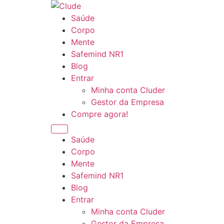
Ir
para
Saúde
o
Corpo
conteúdo
Mente
Safemind NR1
Blog
Entrar
Minha conta Cluder
Gestor da Empresa
Compre agora!
Saúde
Corpo
Mente
Safemind NR1
Blog
Entrar
Minha conta Cluder
Gestor da Empresa