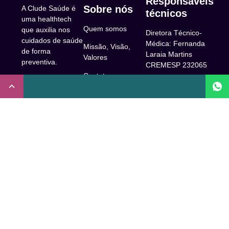
Responsáveis
Sobre nós
A Clude Saúde é
técnicos
uma healthtech
Quem somos
que auxilia nos
Diretora Técnico-
cuidados de saúde
Médica: Fernanda
Missão, Visão,
de forma
Laraia Martins
Valores
preventiva.
CREMESP 232065
Contato
CNPJ:
Enfermeira
32.922.514/0001-
Responsável
A Clude
90
Técnica: Beatriz
Saúde
Maia Prado
Rua Doutor Miguel
(Coren-SP
Couto, 53 -São
Trabalhe Conosco
706310)
Paulo, SP.
Newsletter
Nutricionista
Inscrição conselho
Responsável
Central de Dúvidas
regional de
Técnica: Mirelle
medicina de São
Comunidade
Marques (CRN-3
Paulo: 1011210
52460)
FAQ
CRT nº
Psicóloga
65273/65236/147516
Acessibilidade
Responsável