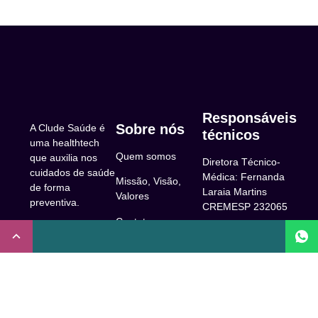
Responsáveis
Sobre nós
A Clude Saúde é
técnicos
uma healthtech
Quem somos
que auxilia nos
Diretora Técnico-
cuidados de saúde
Médica: Fernanda
Missão, Visão,
de forma
Laraia Martins
Valores
preventiva.
CREMESP 232065
Contato
CNPJ:
Enfermeira
32.922.514/0001-
Responsável
A Clude
90
Técnica: Beatriz
Saúde
Maia Prado
Rua Doutor Miguel
(Coren-SP
Couto, 53 -São
Trabalhe Conosco
706310)
Paulo, SP.