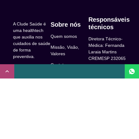
Responsáveis
Sobre nós
A Clude Saúde é
técnicos
uma healthtech
Quem somos
que auxilia nos
Diretora Técnico-
cuidados de saúde
Médica: Fernanda
Missão, Visão,
de forma
Laraia Martins
Valores
preventiva.
CREMESP 232065
Contato
CNPJ:
Enfermeira
32.922.514/0001-
Responsável
A Clude
90
Técnica: Beatriz
Saúde
Maia Prado
Rua Doutor Miguel
(Coren-SP
Couto, 53 -São
Trabalhe Conosco
706310)
Paulo, SP.
Newsletter
Nutricionista
Inscrição conselho
Responsável
Central de Dúvidas
regional de
Técnica: Mirelle
medicina de São
Comunidade
Marques (CRN-3
Paulo: 1011210
52460)