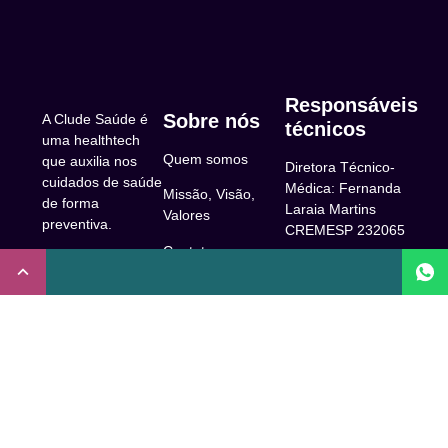
Responsáveis
Sobre nós
A Clude Saúde é
técnicos
uma healthtech
Quem somos
que auxilia nos
Diretora Técnico-
cuidados de saúde
Médica: Fernanda
Missão, Visão,
de forma
Laraia Martins
Valores
preventiva.
CREMESP 232065
Contato
CNPJ:
Enfermeira
32.922.514/0001-
Responsável
A Clude
90
Técnica: Beatriz
Saúde
Maia Prado
Rua Doutor Miguel
(Coren-SP
Couto, 53 -São
Trabalhe Conosco
706310)
Paulo, SP.
Newsletter
Nutricionista
Inscrição conselho
Responsável
Central de Dúvidas
regional de
Técnica: Mirelle