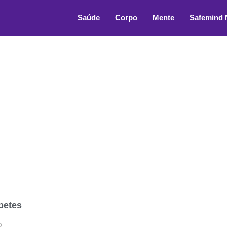
cao-alimentar
Saúde
Corpo
Mente
Safemind
betes
o