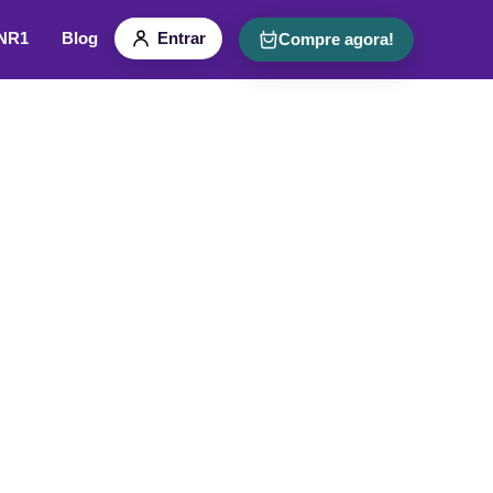
 NR1
Blog
Entrar
Compre agora!