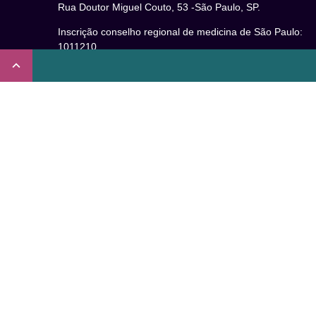
Rua Doutor Miguel Couto, 53 -São Paulo, SP.
Inscrição conselho regional de medicina de São Paulo:
1011210
CRT nº 65273/65236/147516 Coren-SP
Inscrição no Conselho Regional de Psicologia de São
Paulo (CRP – 06): 15941/J
Inscrição no Conselho Regional de Nutrição de São Paul
(CRN-3): 19596
Inscrição no Conselho Regional de Educação Física de
São Paulo: 020931-PJ/SP
Não somos um plano de saúde.
Verificada por