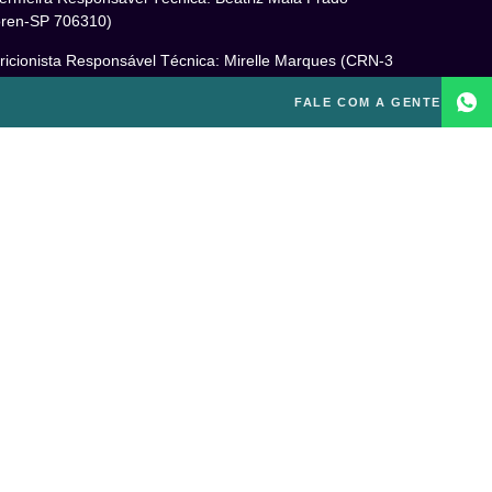
ren-SP 706310)
ricionista Responsável Técnica: Mirelle Marques (CRN-3
460)
FALE COM A GENTE
cóloga Responsável Técnica: Laís Baracho Mendes (CRP
6/135277)
ponsável Técnico: Michel Alves de Campos (CREF
300-G/SP)
gal
itica de Privacidade
mos e Condições de Uso
PD
o excluir sua conta