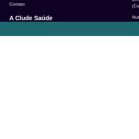
Contato
(Co
Nut
A Clude Saúde
52
Trabalhe Conosco
Psi
Newsletter
– 0
Central de Dúvidas
Res
24
o
Comunidade
Le
FAQ
Pol
Acessibilidade
Ter
LG
Com