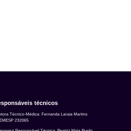
sponsáveis técnicos
etora Técnico-Médica: Fernanda Laraia Martins
EMESP 232065
ermeira Responsável Técnica: Beatriz Maia Prado