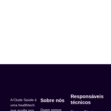
Responsáveis
Sobre nós
A Clude Saúde é
técnicos
uma healthtech
Quem somos
que auxilia nos