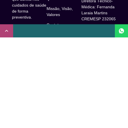
Diretora Técnico-
cuidados de saúde
Médica: Fernanda
Missão, Visão,
de forma
Laraia Martins
Valores
preventiva.
CREMESP 232065
Contato
CNPJ:
Enfermeira
32.922.514/0001-
Responsável
A Clude
90
Técnica: Beatriz
Saúde
Maia Prado
Rua Doutor Miguel
(Coren-SP
Couto, 53 -São
Trabalhe Conosco
706310)
Paulo, SP.
Newsletter
Nutricionista
Inscrição conselho
Responsável
Central de Dúvidas
regional de
Técnica: Mirelle
medicina de São
Comunidade
Marques (CRN-3
Paulo: 1011210
52460)
FAQ
CRT nº
Psicóloga
65273/65236/147516
Acessibilidade
Responsável
Coren-SP
Técnica: Laís
Baracho Mendes
Inscrição no
(CRP –
Conselho Regional