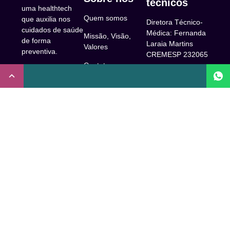
técnicos
uma healthtech
Quem somos
que auxilia nos
Diretora Técnico-
cuidados de saúde
Médica: Fernanda
Missão, Visão,
de forma
Laraia Martins
Valores
preventiva.
CREMESP 232065
Contato
CNPJ:
Enfermeira
32.922.514/0001-
Responsável
A Clude
90
Técnica: Beatriz
Saúde
Maia Prado
Rua Doutor Miguel
(Coren-SP
Couto, 53 -São
Trabalhe Conosco
706310)
Paulo, SP.
Newsletter
Nutricionista
Inscrição conselho
Responsável
Central de Dúvidas
regional de
Técnica: Mirelle
medicina de São
Comunidade
Marques (CRN-3
Paulo: 1011210
52460)
FAQ
CRT nº
Psicóloga
65273/65236/147516
Acessibilidade
Responsável
Coren-SP
Técnica: Laís