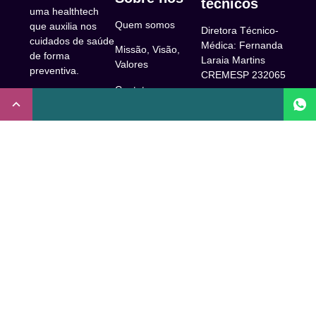
técnicos
uma healthtech
Quem somos
que auxilia nos
Diretora Técnico-
cuidados de saúde
Médica: Fernanda
Missão, Visão,
de forma
Laraia Martins
Valores
preventiva.
CREMESP 232065
Contato
CNPJ:
Enfermeira
32.922.514/0001-
Responsável
A Clude
90
Técnica: Beatriz
Saúde
Maia Prado
Rua Doutor Miguel
(Coren-SP
Couto, 53 -São
Trabalhe Conosco
706310)
Paulo, SP.
Newsletter
Nutricionista
Inscrição conselho
Responsável
Central de Dúvidas
regional de
Técnica: Mirelle
medicina de São
Comunidade
Marques (CRN-3
Paulo: 1011210
52460)
FAQ
CRT nº
Psicóloga
65273/65236/147516
Acessibilidade
Responsável
Coren-SP
Técnica: Laís