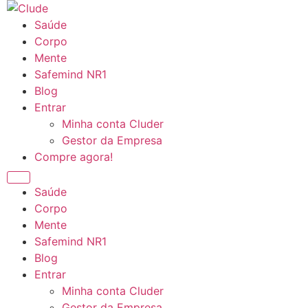
Ir
para
Saúde
o
Corpo
conteúdo
Mente
Safemind NR1
Blog
Entrar
Minha conta Cluder
Gestor da Empresa
Compre agora!
Saúde
Corpo
Mente
Safemind NR1
Blog
Entrar
Minha conta Cluder
Gestor da Empresa