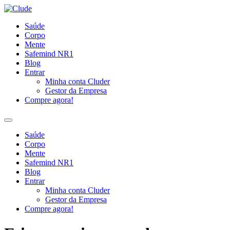
Ir
para
Saúde
o
Corpo
conteúdo
Mente
Safemind NR1
Blog
Entrar
Minha conta Cluder
Gestor da Empresa
Compre agora!
Saúde
Corpo
Mente
Safemind NR1
Blog
Entrar
Minha conta Cluder
Gestor da Empresa
Compre agora!