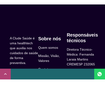
Responsáveis
Sobre nós
A Clude Saúde é
técnicos
uma healthtech
Quem somos
que auxilia nos
Diretora Técnico-
cuidados de saúde
Médica: Fernanda
Missão, Visão,
de forma
Laraia Martins
Valores
preventiva.
CREMESP 232065
Contato
CNPJ:
Enfermeira
32.922.514/0001-
Responsável
A Clude
90
Técnica: Beatriz
Saúde
Maia Prado
Rua Doutor Miguel
(Coren-SP
Couto, 53 -São
Trabalhe Conosco
706310)
Paulo, SP.
Newsletter