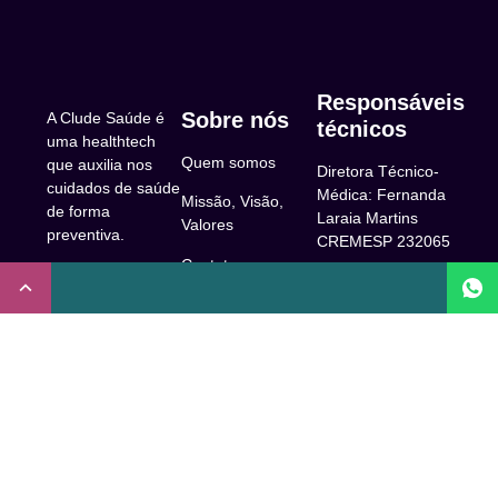
Responsáveis
Sobre nós
A Clude Saúde é
técnicos
uma healthtech
Quem somos
que auxilia nos
Diretora Técnico-
cuidados de saúde
Médica: Fernanda
Missão, Visão,
de forma
Laraia Martins
Valores
preventiva.
CREMESP 232065
Contato
CNPJ:
Enfermeira
32.922.514/0001-
Responsável
A Clude
90
Técnica: Beatriz
Saúde
Maia Prado
Rua Doutor Miguel
(Coren-SP
Couto, 53 -São
Trabalhe Conosco
706310)
Paulo, SP.
Newsletter
Nutricionista
Inscrição conselho
Responsável
Central de Dúvidas
regional de
Técnica: Mirelle
medicina de São