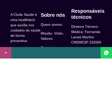
Responsáveis
Sobre nós
A Clude Saúde é
técnicos
uma healthtech
Quem somos
que auxilia nos
Diretora Técnico-
cuidados de saúde
Médica: Fernanda
Missão, Visão,
de forma
Laraia Martins
Valores
preventiva.
CREMESP 232065
Contato
CNPJ:
Enfermeira
32.922.514/0001-
Responsável
A Clude
90
Técnica: Beatriz
Saúde
Maia Prado
Rua Doutor Miguel
(Coren-SP
Couto, 53 -São
Trabalhe Conosco
706310)
Paulo, SP.
Newsletter
Nutricionista
Inscrição conselho
Responsável
Central de Dúvidas
regional de
Técnica: Mirelle
medicina de São
Comunidade
Marques (CRN-3
Paulo: 1011210
52460)
FAQ