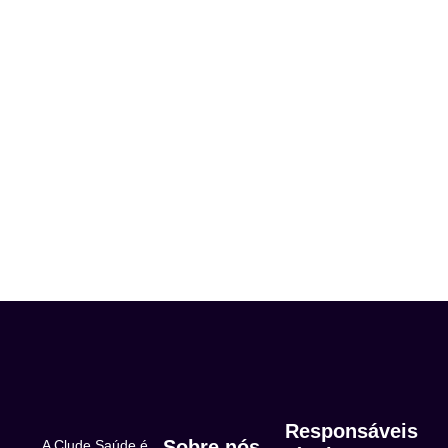
Responsáveis
Sobre nós
A Clude Saúde é