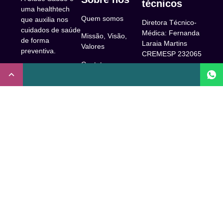
técnicos
uma healthtech
Quem somos
que auxilia nos
Diretora Técnico-
cuidados de saúde
Médica: Fernanda
Missão, Visão,
de forma
Laraia Martins
Valores
preventiva.
CREMESP 232065
Contato
CNPJ:
Enfermeira
32.922.514/0001-
Responsável
A Clude
90
Técnica: Beatriz
Saúde
Maia Prado
Rua Doutor Miguel
(Coren-SP
Couto, 53 -São
Trabalhe Conosco
706310)
Paulo, SP.
Newsletter
Nutricionista
Inscrição conselho
Responsável
Central de Dúvidas
regional de
Técnica: Mirelle
medicina de São
Comunidade
Marques (CRN-3
Paulo: 1011210
52460)
FAQ
CRT nº
Psicóloga
65273/65236/147516
Acessibilidade
Responsável
Coren-SP
Técnica: Laís