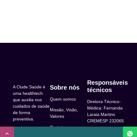
Responsáveis
Sobre nós
A Clude Saúde é
técnicos
uma healthtech
Quem somos
que auxilia nos
Diretora Técnico-
cuidados de saúde
Médica: Fernanda
Missão, Visão,
de forma
Laraia Martins
Valores
preventiva.
CREMESP 232065
Contato
CNPJ:
Enfermeira
32.922.514/0001-