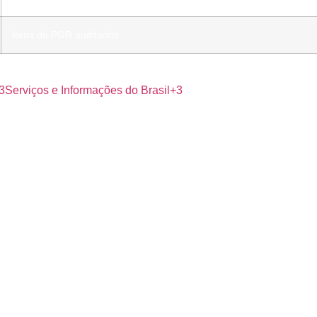
Itens do PGR auditados
sicossociais no PGR), Lei 14.831/2024 (promoção de saúde ment
Serviços e Informações do Brasil+3
agem → teleconsulta imediata →
follow-up
→ impacto em absent
ança (IQL) por área, vinculando a metas e bônus.
radas desde a onboarding de novos gestores.
a psicológica, canal anônimo, dashboard e treinamentos para l
atendimento e programas de prevenção (nutrição/atividade física)
ntos para auditorias do PGR.