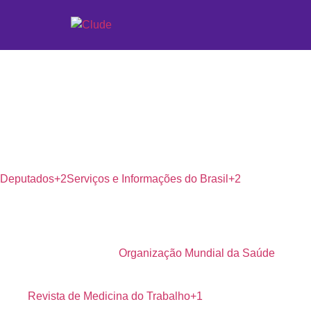
Burnout no trabalho
Burnout e assédio no trabalho não são “casos individuais”; sã
resultado de estresse crônico não gerido (não é doença, mas e
saúde mental; a
NR-1
atualizada exige gestão de
riscos psico
Deputados+2Serviços e Informações do Brasil+2
O que é burnout (e o que não é)
Definição (ICD-11): síndrome decorrente de estresse crôn
transtorno mental.
Organização Mundial da Saúde
Por que importa ao RH: está ligada a absenteísmo, turno
Revista de Medicina do Trabalho+1