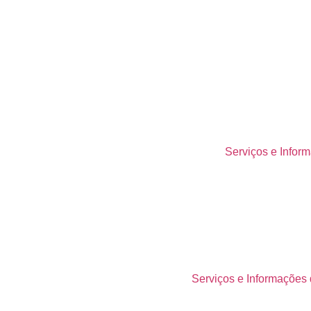
esso) e cadenciar entregas.
-up
de saúde.
cesso, não em rótulos.
 e telepsicologia quando houver sinais de sofrimento (24/7).
esposta conforme C190 e legislação brasileira.
Serviços e Inform
em 2024–2025
ais no GRO/PGR: identificar, avaliar, controlar, registrar e moni
):
reconhece e certifica quem promove
bem-estar
e
saúde men
tes seguros e mecanismos de denúncia.
Serviços e Informações 
icina-corporativa
,
/politica-de-prevencao-assedio
.