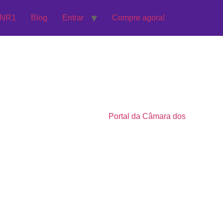
 NR1
Blog
Entrar
Compre agora!
O ICD-11 classifica burnout como fenômeno ocupacional,
rasil, a
Lei 14.831/2024
estimula empresas a promoverem
livres de violência e assédio.
Portal da Câmara dos
ntal/cinismo e eficácia reduzida. Não é diagnóstico clínico de
 prevalências preocupantes em categorias de alta demanda.