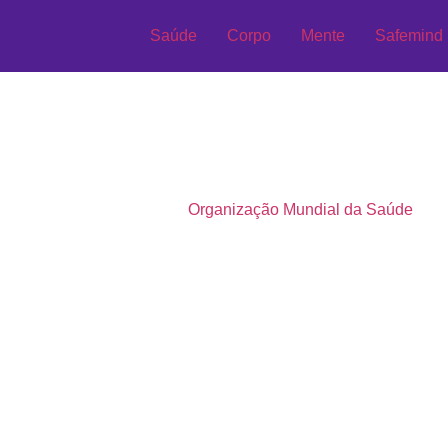
Saúde
Corpo
Mente
Safemind
o temas regulatórios, de risco reputacional e de performance. 
xige ação organizacional).
Organização Mundial da Saúde
No B
ssociais
no PGR; e a Convenção 190 da OIT orienta ambientes 
ico no trabalho não manejado, com exaustão, distanciamento me
ver e piora de resultados. Revisões recentes no Brasil indicam