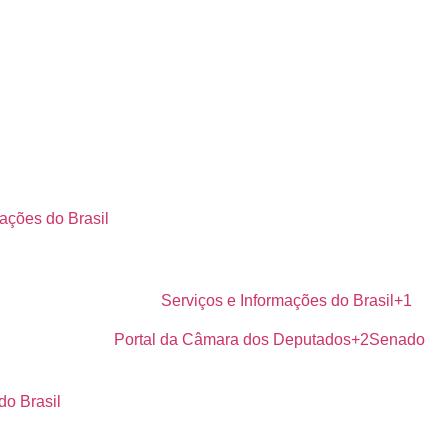
ações do Brasil
torar de forma contínua.
Serviços e Informações do Brasil+1
tal
no trabalho.
Portal da Câmara dos Deputados+2Senado
do Brasil