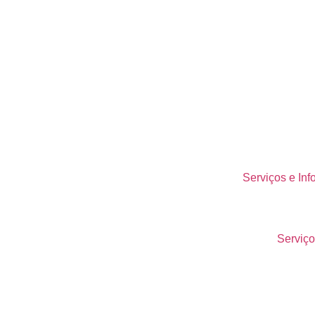
édio e carga de trabalho.
astamento e incidentes.
, responsáveis e evidências (atas, relatórios,
logs
).
Serviços e Inf
anônimo (interno/terceiro) e proteção contra retaliação.
Serviço
caminhamento para cuidado.