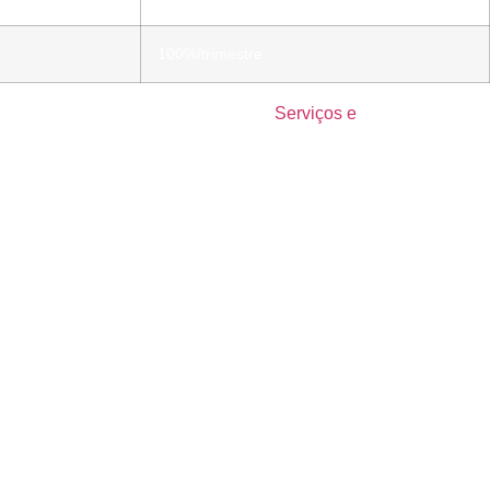
100%/trimestre
al), OIT C190 (violência/assédio).
Serviços e
eísmo.
íderes.
.