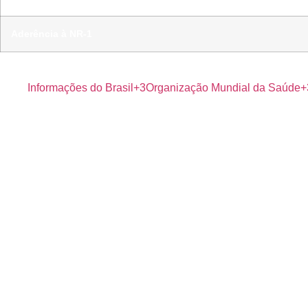
Aderência à NR-1
Fontes de autoridade
:
WHO/ICD-11
(conceito), NR-1 (p
Informações do Brasil+3Organização Mundial da Saúde+3
Diferenciais que superam a concorrência
Cuidado conectado a dados
: pesquisa de clima → tri
Liderança como KPI
: crie Índice de Qualidade de Lider
Compliance sem atrito
: NR-1 + Lei 14.831 + C190 integ
Como a Clude Saúde ajuda
Safe Mind (NR-1)
: pesquisa de clima focada em seguranç
Telemedicina corporativa 24/7
: telepsicologia, pronto-
Relatórios e evidências
: indicadores por área e docume