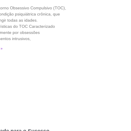
torno Obsessivo Compulsivo (TOC),
ndição psiquiátrica crônica, que
ngir todas as idades.
ísticas do TOC Caracterizado
almente por obsessões
ntos intrusivos,
 »
dade para o Sucesso