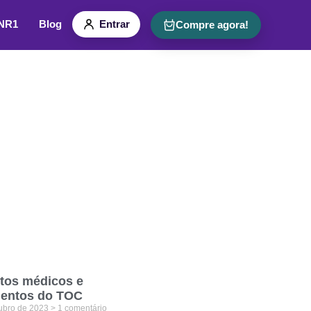
 NR1
Blog
Entrar
Compre agora!
tos médicos e
mentos do TOC
tubro de 2023
1 comentário