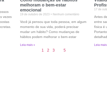
melhoram o bem-estar
Profis
emocional
17 de ou
nossos
19 de outubro de 2023
Nenhum comentário
as vezes
Antes de
postas
Você já pensou que toda pessoa, em algum
entre sa
cretas.
momento de sua vida, poderá precisar
física 
mudar um hábito? Como mudanças de
Portanto
hábitos podem melhorar o bem-estar
detalha
Leia mais »
Leia mais
1
2
3
4
5