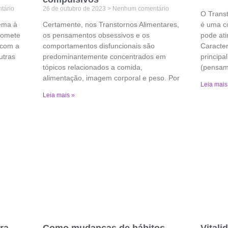
tário
26 de outubro de 2023
Nenhum comentário
O Trans
ema à
Certamente, nos Transtornos Alimentares,
é uma co
romete
os pensamentos obsessivos e os
pode ati
 com a
comportamentos disfuncionais são
Caracter
utras
predominantemente concentrados em
princip
tópicos relacionados a comida,
(pensame
alimentação, imagem corporal e peso. Por
Leia mais
Leia mais »
ra
Como mudanças de hábitos
Vitali