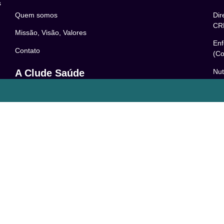
s
Quem somos
Dir
CR
Missão, Visão, Valores
Enf
Contato
(Co
Nut
A Clude Saúde
52
Trabalhe Conosco
Psi
Newsletter
– 0
Central de Dúvidas
Res
24
o
Comunidade
Le
FAQ
Pol
Acessibilidade
Ter
LG