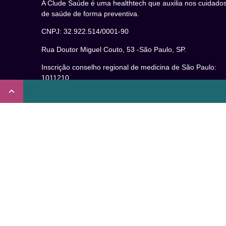
A Clude Saúde é uma healthtech que auxilia nos cuidado
de saúde de forma preventiva.
CNPJ: 32.922.514/0001-90
Rua Doutor Miguel Couto, 53 -São Paulo, SP.
Inscrição conselho regional de medicina de São Paulo:
1011210
CRT nº 65273/65236/147516 Coren-SP
Inscrição no Conselho Regional de Psicologia de São
Paulo (CRP – 06): 15941/J
Inscrição no Conselho Regional de Nutrição de São Paul
(CRN-3): 19596
Inscrição no Conselho Regional de Educação Física de
São Paulo: 020931-PJ/SP
Não somos um plano de saúde.