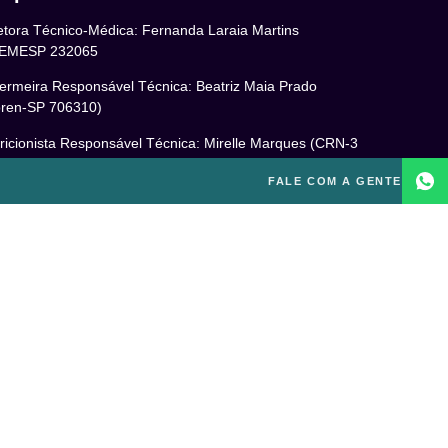
etora Técnico-Médica: Fernanda Laraia Martins
EMESP 232065
ermeira Responsável Técnica: Beatriz Maia Prado
ren-SP 706310)
ricionista Responsável Técnica: Mirelle Marques (CRN-3
460)
FALE COM A GENTE
cóloga Responsável Técnica: Laís Baracho Mendes (CRP
6/135277)
ponsável Técnico: Michel Alves de Campos (CREF
300-G/SP)
gal
itica de Privacidade
mos e Condições de Uso
PD