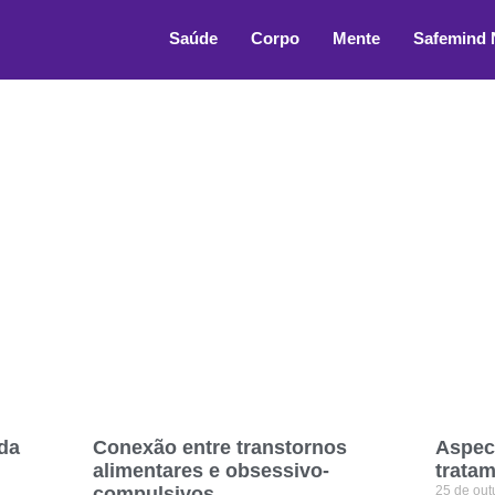
ima
Saúde
Corpo
Mente
Safemind
da
Conexão entre transtornos
Aspec
alimentares e obsessivo-
trata
compulsivos
25 de ou