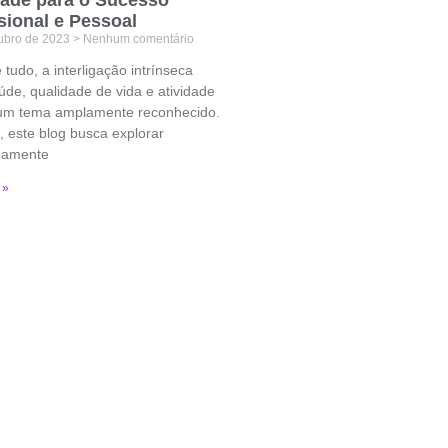
sional e Pessoal
tubro de 2023
Nenhum comentário
 tudo, a interligação intrínseca
úde, qualidade de vida e atividade
é um tema amplamente reconhecido.
, este blog busca explorar
damente
 »