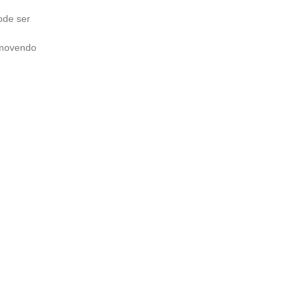
ode ser
omovendo