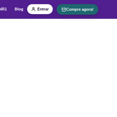
 NR1
Blog
Entrar
Compre agora!