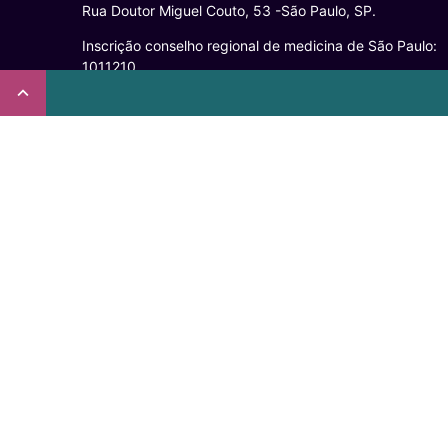
Rua Doutor Miguel Couto, 53 -São Paulo, SP.
Inscrição conselho regional de medicina de São Paulo:
1011210
CRT nº 65273/65236/147516 Coren-SP
Inscrição no Conselho Regional de Psicologia de São
Paulo (CRP – 06): 15941/J
Inscrição no Conselho Regional de Nutrição de São Pau
(CRN-3): 19596
Inscrição no Conselho Regional de Educação Física de
São Paulo: 020931-PJ/SP
Não somos um plano de saúde.
Verificada por