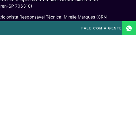
oren-SP 706310)
ricionista Responsável Técnica: Mirelle Marques (CRN-
52460)
FALE COM A GENTE
cóloga Responsável Técnica: Laís Baracho Mendes
RP – 06/135277)
ponsável Técnico: Michel Alves de Campos (CREF
300-G/SP)
gal
itica de Privacidade
mos e Condições de Uso
PD
o excluir sua conta