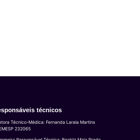
sponsáveis técnicos
etora Técnico-Médica: Fernanda Laraia Martins
EMESP 232065
ermeira Responsável Técnica: Beatriz Maia Prado