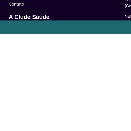
Contato
(C
Nut
A Clude Saúde
3 
Trabalhe Conosco
Psi
Newsletter
(C
Central de Dúvidas
Res
24
lo
Comunidade
Le
FAQ
Pol
Acessibilidade
Ter
LG
Com