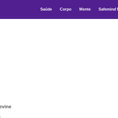
as
Saúde
Corpo
Mente
Safemind
evine
o