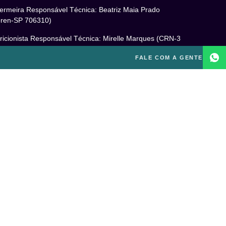
ermeira Responsável Técnica: Beatriz Maia Prado
ren-SP 706310)
ricionista Responsável Técnica: Mirelle Marques (CRN-3
460)
FALE COM A GENTE
cóloga Responsável Técnica: Laís Baracho Mendes (CRP
6/135277)
ponsável Técnico: Michel Alves de Campos (CREF
300-G/SP)
gal
itica de Privacidade
mos e Condições de Uso
PD
o excluir sua conta