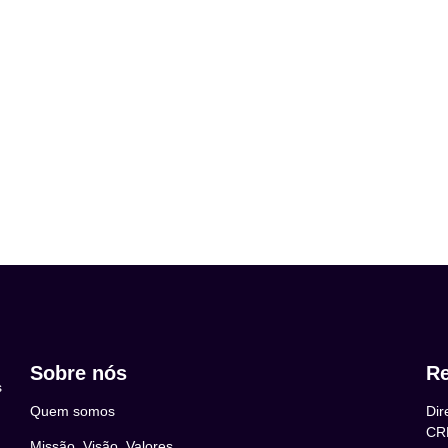
Sobre nós
Re
s
Quem somos
Dir
CR
Missão, Visão, Valores