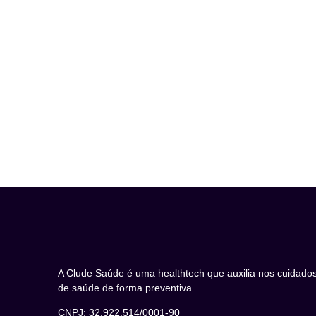
A Clude Saúde é uma healthtech que auxilia nos cuidado
de saúde de forma preventiva.
CNPJ: 32.922.514/0001-90