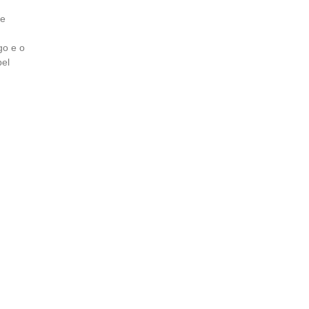
de
go e o
el