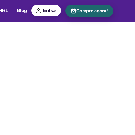
 NR1
Blog
Entrar
Compre agora!