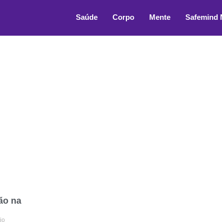
ões
Saúde
Corpo
Mente
Safemind
ão na
io