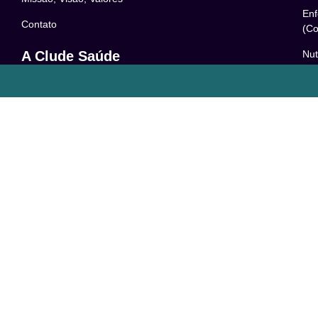
Enf
Contato
(Co
Nut
A Clude Saúde
52
Trabalhe Conosco
Psi
Newsletter
– 0
Central de Dúvidas
Res
24
o
Comunidade
Le
FAQ
Pol
Acessibilidade
Ter
LG
Com