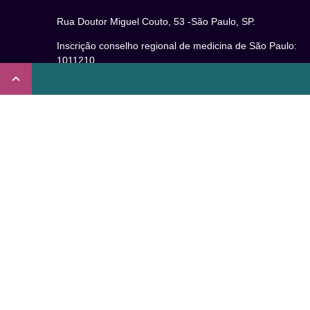
Rua Doutor Miguel Couto, 53 -São Paulo, SP.
Inscrição conselho regional de medicina de São Paulo:
1011210
CRT nº 65273/65236/147516 Coren-SP
Inscrição no Conselho Regional de Psicologia de São
Paulo (CRP – 06): 15941/J
Inscrição no Conselho Regional de Nutrição de São Paul
(CRN-3): 19596
Inscrição no Conselho Regional de Educação Física de
São Paulo: 020931-PJ/SP
Não somos um plano de saúde.
Verificada por