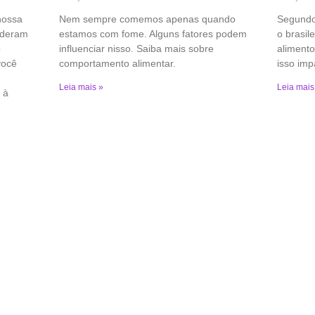
nossa
Nem sempre comemos apenas quando
Segundo
ideram
estamos com fome. Alguns fatores podem
o brasil
o
influenciar nisso. Saiba mais sobre
aliment
você
comportamento alimentar.
isso imp
Leia mais »
Leia mais
 à