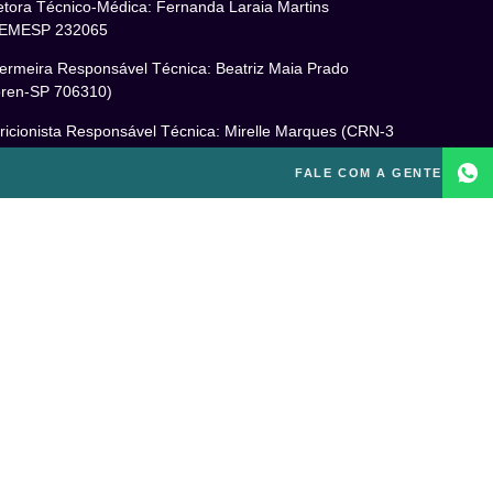
etora Técnico-Médica: Fernanda Laraia Martins
EMESP 232065
ermeira Responsável Técnica: Beatriz Maia Prado
ren-SP 706310)
ricionista Responsável Técnica: Mirelle Marques (CRN-3
460)
FALE COM A GENTE
cóloga Responsável Técnica: Laís Baracho Mendes (CRP
6/135277)
ponsável Técnico: Michel Alves de Campos (CREF
300-G/SP)
gal
itica de Privacidade
mos e Condições de Uso
PD
o excluir sua conta