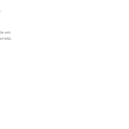
o
ente em
orreta.