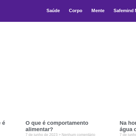
l
Saúde
Corpo
Mente
Safemind
 é
O que é comportamento
Na ho
alimentar?
água o
7 de junho de 2023
Nenhum comentário
7 de jun