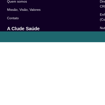
Quem somos
Dir
CR
Missão, Visão, Valores
Enf
Contato
(Co
Nut
A Clude Saúde
52
Trabalhe Conosco
Psi
Newsletter
– 0
Central de Dúvidas
Res
24
o
Comunidade
Le
FAQ
Pol
Acessibilidade
Ter
LG
Com