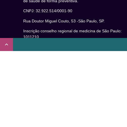
de saúde de forma preventiva.
CNPJ: 32.922.514/0001-90
Rua Doutor Miguel Couto, 53 -São Paulo, SP.
Inscrição conselho regional de medicina de São Paulo:
1011210
CRT nº 65273/65236/147516 Coren-SP
Inscrição no Conselho Regional de Psicologia de São
Paulo (CRP – 06): 15941/J
Inscrição no Conselho Regional de Nutrição de São Paul
(CRN-3): 19596
Inscrição no Conselho Regional de Educação Física de
São Paulo: 020931-PJ/SP
Não somos um plano de saúde.