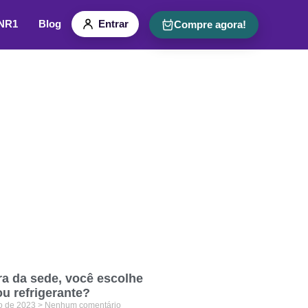
 NR1
Blog
Entrar
Compre agora!
ra da sede, você escolhe
u refrigerante?
ho de 2023
Nenhum comentário