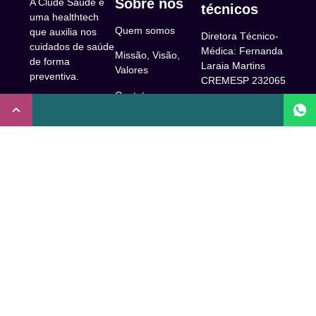
Sobre nós
A Clude Saúde é
técnicos
uma healthtech
Quem somos
que auxilia nos
Diretora Técnico-
cuidados de saúde
Médica: Fernanda
Missão, Visão,
de forma
Laraia Martins
Valores
preventiva.
CREMESP 232065
Contato
CNPJ:
Enfermeira
32.922.514/0001-
Responsável
A Clude
90
Técnica: Beatriz
Saúde
Maia Prado
Rua Doutor Miguel
(Coren-SP
Couto, 53 -São
Trabalhe Conosco
706310)
Paulo, SP.
Newsletter
Nutricionista
Inscrição conselho
Responsável
Central de Dúvidas
regional de
Técnica: Mirelle
medicina de São
Comunidade
Marques (CRN-3
Paulo: 1011210
52460)
FAQ
CRT nº
Psicóloga
65273/65236/147516
Acessibilidade
Responsável
Coren-SP