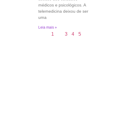
médicos e psicológicos. A
telemedicina deixou de ser
uma
Leia mais »
1
2
3
4
5