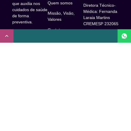
Quem somos
que auxilia nos
Diretora Técnico-
cuidados de saúde
Médica: Fernanda
Missão, Visão,
de forma
Laraia Martins
Valores
preventiva.
CREMESP 232065
Contato
CNPJ:
Enfermeira
32.922.514/0001-
Responsável
A Clude
90
Técnica: Beatriz
Saúde
Maia Prado
Rua Doutor Miguel
(Coren-SP
Couto, 53 -São
Trabalhe Conosco
706310)
Paulo, SP.
Newsletter
Nutricionista
Inscrição conselho
Responsável
Central de Dúvidas
regional de
Técnica: Mirelle
medicina de São
Comunidade
Marques (CRN-3
Paulo: 1011210
52460)
FAQ
CRT nº
Psicóloga
65273/65236/147516
Acessibilidade
Responsável
Coren-SP
Técnica: Laís
Baracho Mendes
Inscrição no