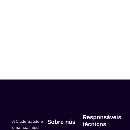
Responsáveis
Sobre nós
A Clude Saúde é
técnicos
uma healthtech