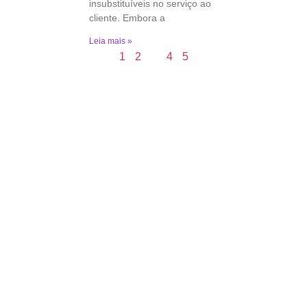
insubstituíveis no serviço ao
cliente. Embora a
Leia mais »
1
2
3
4
5