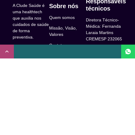
Responsáveis
Sobre nós
A Clude Saúde é
técnicos
uma healthtech
Quem somos
que auxilia nos
Diretora Técnico-
cuidados de saúde
Médica: Fernanda
Missão, Visão,
de forma
Laraia Martins
Valores
preventiva.
CREMESP 232065
Contato
CNPJ:
Enfermeira
32.922.514/0001-
Responsável
A Clude
90
Técnica: Beatriz
Saúde
Maia Prado
Rua Doutor Miguel
(Coren-SP
Couto, 53 -São
Trabalhe Conosco
706310)
Paulo, SP.
Newsletter
Nutricionista
Inscrição conselho
Responsável
Central de Dúvidas
regional de
Técnica: Mirelle
medicina de São
Comunidade
Marques (CRN-3
Paulo: 1011210
52460)
FAQ
CRT nº
Psicóloga
65273/65236/147516
Acessibilidade
Responsável