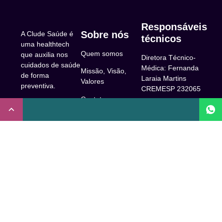
Responsáveis
Sobre nós
A Clude Saúde é
técnicos
uma healthtech
Quem somos
que auxilia nos
Diretora Técnico-
cuidados de saúde
Médica: Fernanda
Missão, Visão,
de forma
Laraia Martins
Valores
preventiva.
CREMESP 232065
Contato
CNPJ:
Enfermeira
32.922.514/0001-
Responsável
A Clude
90
Técnica: Beatriz
Saúde
Maia Prado
Rua Doutor Miguel
(Coren-SP
Couto, 53 -São
Trabalhe Conosco
706310)
Paulo, SP.
Newsletter
Nutricionista
Inscrição conselho
Responsável
Central de Dúvidas
regional de
Técnica: Mirelle
medicina de São
Comunidade
Marques (CRN-3
Paulo: 1011210
52460)