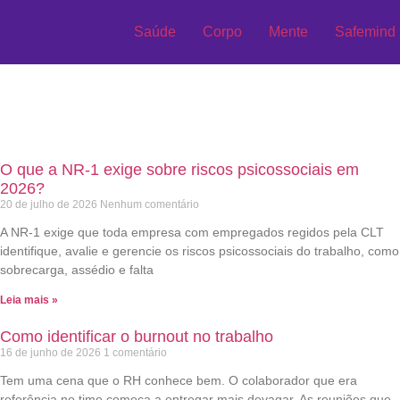
Saúde
Corpo
Mente
Safemind
O que a NR-1 exige sobre riscos psicossociais em
2026?
20 de julho de 2026
Nenhum comentário
A NR-1 exige que toda empresa com empregados regidos pela CLT
identifique, avalie e gerencie os riscos psicossociais do trabalho, como
sobrecarga, assédio e falta
Leia mais »
Como identificar o burnout no trabalho
16 de junho de 2026
1 comentário
Tem uma cena que o RH conhece bem. O colaborador que era
referência no time começa a entregar mais devagar. As reuniões que