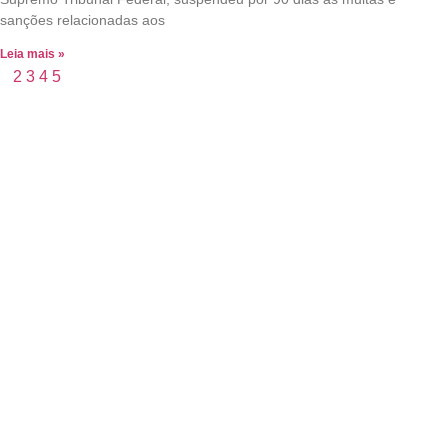
sanções relacionadas aos
Leia mais »
1
2
3
4
5