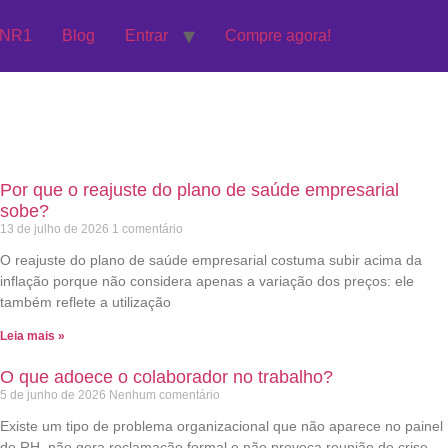
 NR1
Blog
Entrar
Compre agora!
Por que o reajuste do plano de saúde empresarial
sobe?
13 de julho de 2026
1 comentário
O reajuste do plano de saúde empresarial costuma subir acima da
inflação porque não considera apenas a variação dos preços: ele
também reflete a utilização
Leia mais »
O que adoece o colaborador no trabalho?
5 de junho de 2026
Nenhum comentário
Existe um tipo de problema organizacional que não aparece no painel
de RH, não gera reclamação formal e não provoca reunião de crise.